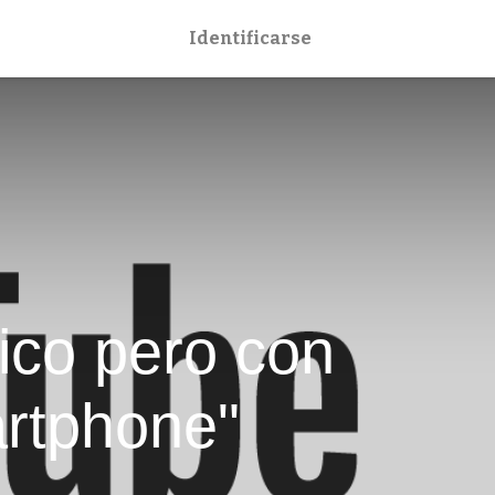
Identificarse
sico pero con
rtphone"