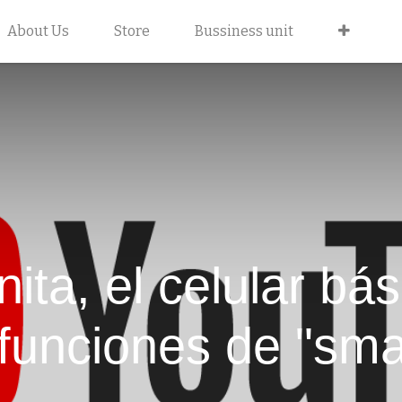
About Us
Store
Bussiness unit
ta, el celular bá
funciones de "sma