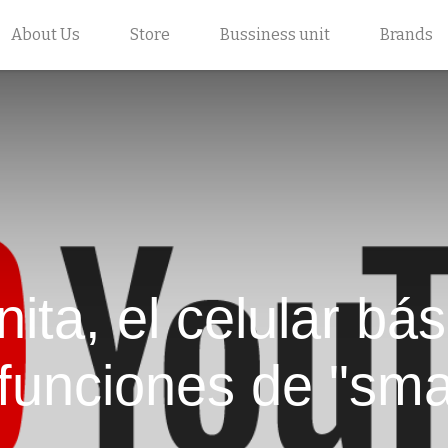
About Us
Store
Bussiness unit
Brands
ta, el celular bá
funciones de "sma