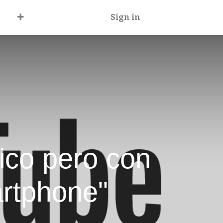
Sign in
sico pero con
rtphone"